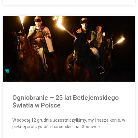
Ogniobranie – 25 lat Betlejemskiego
Światła w Polsce
W sobotę 12 grudnia uczestniczyliśmy, my i nasze konie, w
pięknej uroczystości harcerskiej na Głodówce.