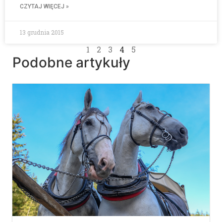
CZYTAJ WIĘCEJ »
13 grudnia 2015
1
2
3
4
5
Podobne artykuły