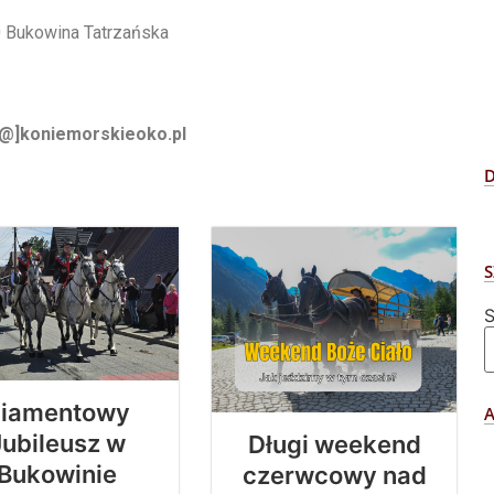
 Bukowina Tatrzańska
@
]
koniemorskieoko.pl
S
S
iamentowy
Jubileusz w
Długi weekend
Bukowinie
czerwcowy nad