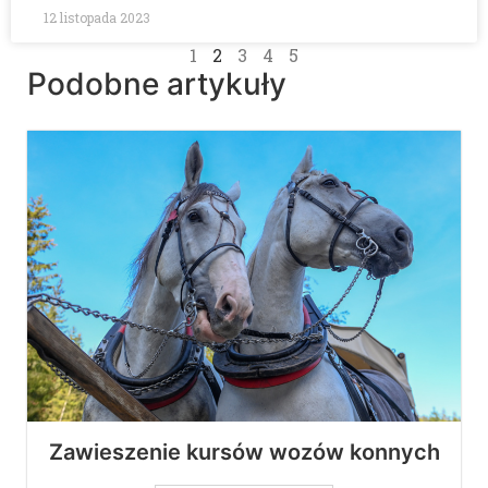
12 listopada 2023
1
2
3
4
5
Podobne artykuły
Zawieszenie kursów wozów konnych