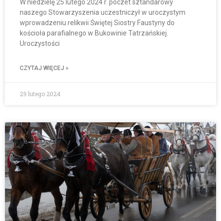
W niedzielę 25 lutego 2024 r. poczet sztandarowy
naszego Stowarzyszenia uczestniczył w uroczystym
wprowadzeniu relikwii Świętej Siostry Faustyny do
kościoła parafialnego w Bukowinie Tatrzańskiej.
Uroczystości
CZYTAJ WIĘCEJ »
29 lutego 2024