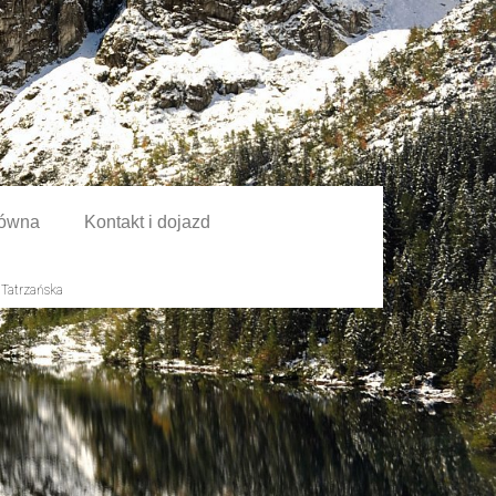
łówna
Kontakt i dojazd
Tatrzańska