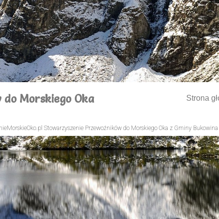
 do Morskiego Oka
Strona g
ieMorskieOko.pl Stowarzyszenie Przewoźników do Morskiego Oka z Gminy Bukowina 