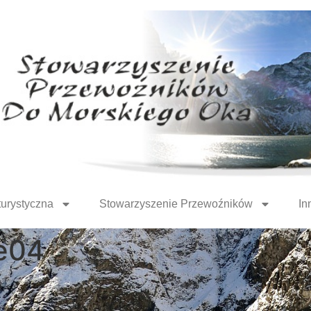
turystyczna
Stowarzyszenie Przewoźników
In
e04